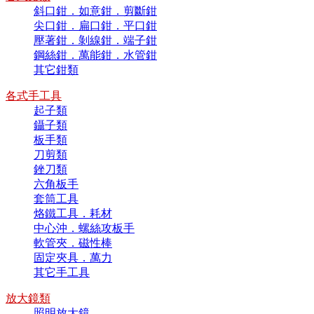
斜口鉗．如意鉗．剪斷鉗
尖口鉗．扁口鉗．平口鉗
壓著鉗．剝線鉗．端子鉗
鋼絲鉗．萬能鉗．水管鉗
其它鉗類
各式手工具
起子類
鑷子類
板手類
刀剪類
銼刀類
六角板手
套筒工具
烙鐵工具．耗材
中心沖．螺絲攻板手
軟管夾．磁性棒
固定夾具．萬力
其它手工具
放大鏡類
照明放大鏡