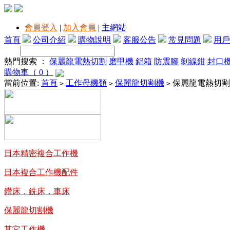
會員登入
|
加入會員
|
主網站
首頁
公司介紹
購物說明
客服公告
常見問題
用戶
熱門搜索 ：
保麗龍電熱切割
磨甲機
鋁箱
防震腳
剝線鉗
封口
購物車（ 0 ）
當前位置:
首頁
工作母機類
保麗龍切割機
保麗龍電熱切割
>
>
>
日本精密複合工作機
日本複合工作機配件
鑽床．銑床．車床
保麗龍切割機
其它工作機