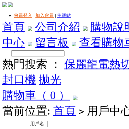
會員登入
|
加入會員
|
主網站
首頁
公司介紹
購物說
中心
留言板
查看購物
熱門搜索 ：
保麗龍電熱
封口機
拋光
購物車（ 0 ）
當前位置:
首頁
用戶中
>
用戶名