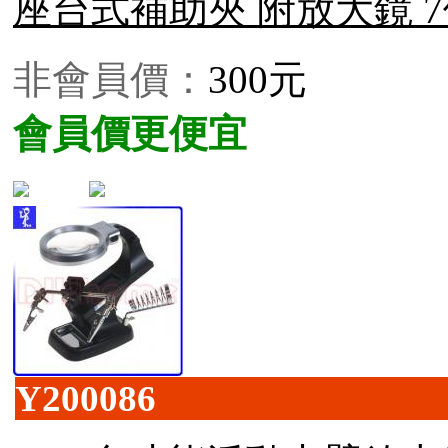
座台式補助夾 附放大鏡 
非會員價：
300元
會員價更便宜
Y200086