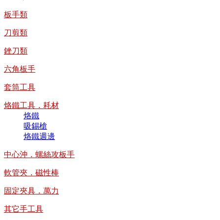
板手類
刀剪類
銼刀類
六角板手
套筒工具
烙鐵工具．耗材
烙鐵
吸錫槍
烙鐵週邊
中心沖．螺絲攻板手
軟管夾．磁性棒
固定夾具．萬力
其它手工具