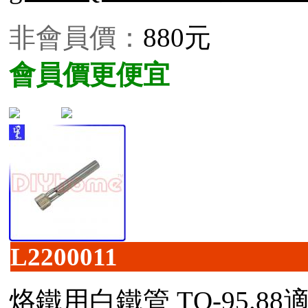
非會員價：
880元
會員價更便宜
L2200011
烙鐵用白鐵管 TQ-95.88