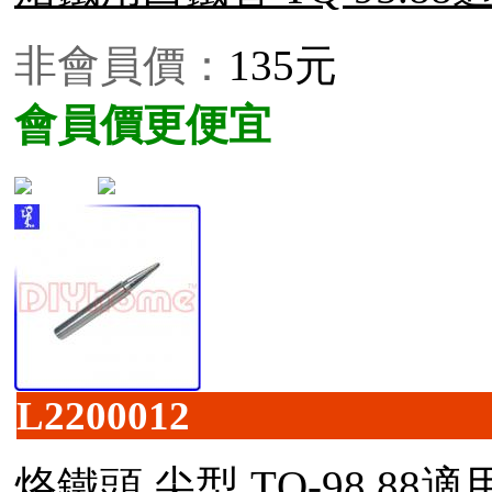
非會員價：
135元
會員價更便宜
L2200012
烙鐵頭 尖型 TQ-98.88適