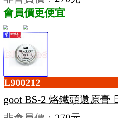
會員價更便宜
L900212
goot BS-2 烙鐵頭還原膏
非會員價：
270元