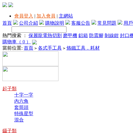
會員登入
|
加入會員
|
主網站
首頁
公司介紹
購物說明
客服公告
常見問題
用戶
熱門搜索 ：
保麗龍電熱切割
磨甲機
鋁箱
防震腳
剝線鉗
封口
購物車（ 0 ）
當前位置:
首頁
各式手工具
烙鐵工具．耗材
>
>
起子類
十字一字
內六角
套筒頭
特殊星型
混合
鑷子類