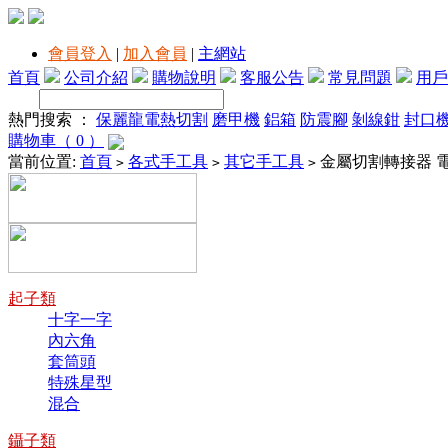
會員登入
|
加入會員
|
主網站
首頁
公司介紹
購物說明
客服公告
常見問題
用戶
熱門搜索 ：
保麗龍電熱切割
磨甲機
鋁箱
防震腳
剝線鉗
封口
購物車（ 0 ）
當前位置:
首頁
各式手工具
其它手工具
金屬切割轉接器 
>
>
>
起子類
十字一字
內六角
套筒頭
特殊星型
混合
鑷子類