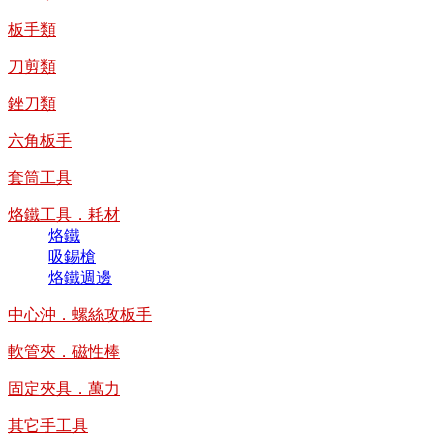
板手類
刀剪類
銼刀類
六角板手
套筒工具
烙鐵工具．耗材
烙鐵
吸錫槍
烙鐵週邊
中心沖．螺絲攻板手
軟管夾．磁性棒
固定夾具．萬力
其它手工具